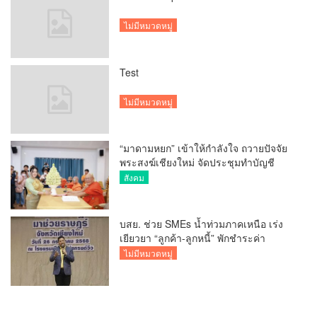
ไม่มีหมวดหมู่
Test
ไม่มีหมวดหมู่
“มาดามหยก” เข้าให้กำลังใจ ถวายปัจจัย
พระสงฆ์เชียงใหม่ จัดประชุมทำบัญชี
รายรับรายจ่ายของวัด กว่า 300 รูป ที่วัด
สังคม
สวนดอก
บสย. ช่วย SMEs น้ำท่วมภาคเหนือ เร่ง
เยียวยา “ลูกค้า-ลูกหนี้” พักชำระค่า
ธรรมเนียม-ค่างวด
ไม่มีหมวดหมู่