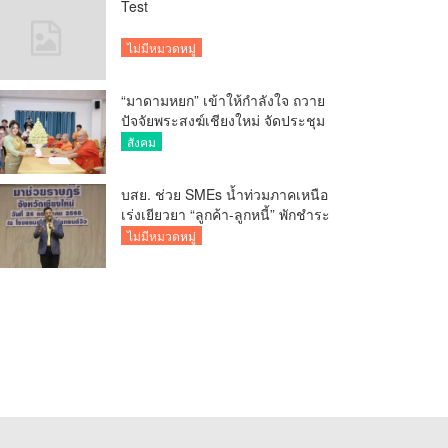
Test
ไม่มีหมวดหมู่
“มาดามหยก” เข้าให้กำลังใจ ถวาย
ปัจจัยพระสงฆ์เชียงใหม่ จัดประชุม
ทำบัญชีรายรับรายจ่ายของวัด กว่า
สังคม
300 รูป ที่วัดสวนดอก
บสย. ช่วย SMEs น้ำท่วมภาคเหนือ
เร่งเยียวยา “ลูกค้า-ลูกหนี้” พักชำระ
ค่าธรรมเนียม-ค่างวด
ไม่มีหมวดหมู่