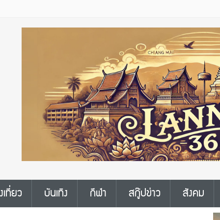
งเที่ยว
บันเทิง
กีฬา
สกู๊ปข่าว
สังคม