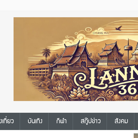
งเที่ยว
บันเทิง
กีฬา
สกู๊ปข่าว
สังคม