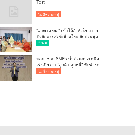
Test
ไม่มีหมวดหมู่
“มาดามหยก” เข้าให้กำลังใจ ถวาย
ปัจจัยพระสงฆ์เชียงใหม่ จัดประชุม
ทำบัญชีรายรับรายจ่ายของวัด กว่า
สังคม
300 รูป ที่วัดสวนดอก
บสย. ช่วย SMEs น้ำท่วมภาคเหนือ
เร่งเยียวยา “ลูกค้า-ลูกหนี้” พักชำระ
ค่าธรรมเนียม-ค่างวด
ไม่มีหมวดหมู่