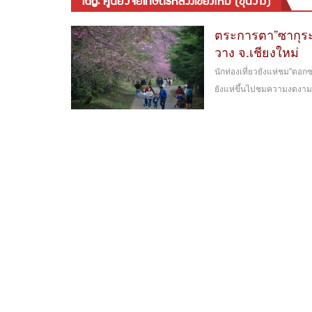
tag: ศูนย์วิจัยเกษตรหลวงเชียงใหม่ (ขุนวาง)
ตระการตา”ซากุระ
วาง จ.เชียงใหม่
นักท่องเที่ยวยังแห่ชม"ดอกซ
ยังแห่ขึ้นไปชมความงดงามข