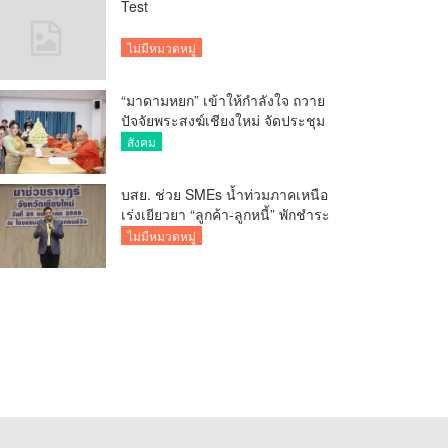
Test
ไม่มีหมวดหมู่
“มาดามหยก” เข้าให้กำลังใจ ถวาย
ปัจจัยพระสงฆ์เชียงใหม่ จัดประชุม
ทำบัญชีรายรับรายจ่ายของวัด กว่า
สังคม
300 รูป ที่วัดสวนดอก
บสย. ช่วย SMEs น้ำท่วมภาคเหนือ
เร่งเยียวยา “ลูกค้า-ลูกหนี้” พักชำระ
ค่าธรรมเนียม-ค่างวด
ไม่มีหมวดหมู่