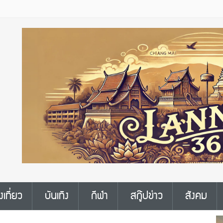
งเที่ยว
บันเทิง
กีฬา
สกู๊ปข่าว
สังคม