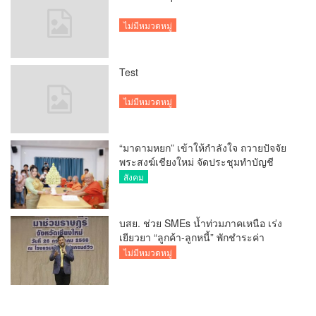
ไม่มีหมวดหมู่
Test
ไม่มีหมวดหมู่
“มาดามหยก” เข้าให้กำลังใจ ถวายปัจจัย
พระสงฆ์เชียงใหม่ จัดประชุมทำบัญชี
รายรับรายจ่ายของวัด กว่า 300 รูป ที่วัด
สังคม
สวนดอก
บสย. ช่วย SMEs น้ำท่วมภาคเหนือ เร่ง
เยียวยา “ลูกค้า-ลูกหนี้” พักชำระค่า
ธรรมเนียม-ค่างวด
ไม่มีหมวดหมู่