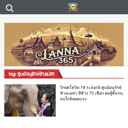
tag: ศูนย์อนุรักษ์ช้างแม่สา
วิกฤตโควิด-19 ระลอก3 ศูนย์อนุรักษ์
ช้างแม่สา มีช้าง 73 เชือก ต่อสู้ดิ้นรน
จนใกล้หมดแรง