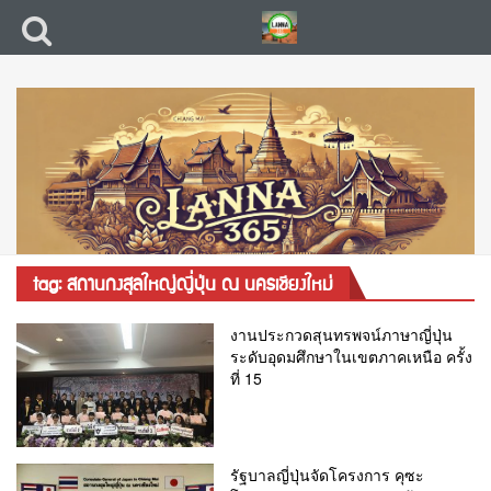
tag: สถานกงสุลใหญ่ญี่ปุ่น ณ นครเชียงใหม่
งานประกวดสุนทรพจน์ภาษาญี่ปุ่น
ระดับอุดมศึกษาในเขตภาคเหนือ ครั้ง
ที่ 15
รัฐบาลญี่ปุ่นจัดโครงการ คุซะ