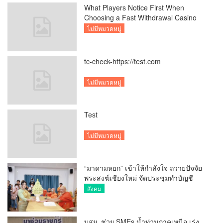
What Players Notice First When
Choosing a Fast Withdrawal Casino
UK
ไม่มีหมวดหมู่
tc-check-https://test.com
ไม่มีหมวดหมู่
Test
ไม่มีหมวดหมู่
“มาดามหยก” เข้าให้กำลังใจ ถวายปัจจัย
พระสงฆ์เชียงใหม่ จัดประชุมทำบัญชี
รายรับรายจ่ายของวัด กว่า 300 รูป ที่วัด
สังคม
สวนดอก
บสย. ช่วย SMEs น้ำท่วมภาคเหนือ เร่ง