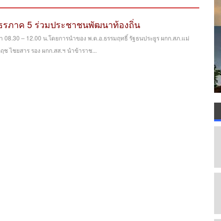
ธรภาค 5 ร่วมประชาชนพัฒนาท้องถิ่น
ลา 08.30 – 12.00 น.โดยการนำของ พ.ต.อ.ธรรมฤทธิ์ รัฐธนประยูร ผกก.สภ.แม่
กฤช ไชยสาร รอง ผกก.สส.ฯ นำข้าราช...