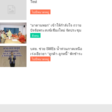
Test
ไม่มีหมวดหมู่
“มาดามหยก” เข้าให้กำลังใจ ถวาย
ปัจจัยพระสงฆ์เชียงใหม่ จัดประชุม
ทำบัญชีรายรับรายจ่ายของวัด กว่า
สังคม
300 รูป ที่วัดสวนดอก
บสย. ช่วย SMEs น้ำท่วมภาคเหนือ
เร่งเยียวยา “ลูกค้า-ลูกหนี้” พักชำระ
ค่าธรรมเนียม-ค่างวด
ไม่มีหมวดหมู่