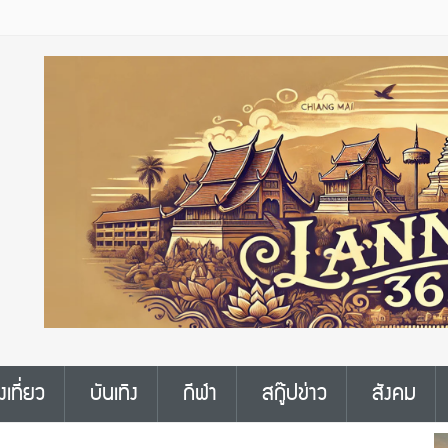
งเที่ยว
บันเทิง
กีฬา
สกู๊ปข่าว
สังคม