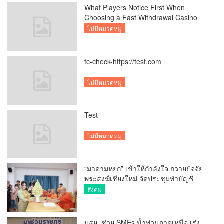
What Players Notice First When
Choosing a Fast Withdrawal Casino
UK
ไม่มีหมวดหมู่
tc-check-https://test.com
ไม่มีหมวดหมู่
Test
ไม่มีหมวดหมู่
“มาดามหยก” เข้าให้กำลังใจ ถวายปัจจัย
พระสงฆ์เชียงใหม่ จัดประชุมทำบัญชี
รายรับรายจ่ายของวัด กว่า 300 รูป ที่วัด
สังคม
สวนดอก
บสย. ช่วย SMEs น้ำท่วมภาคเหนือ เร่ง