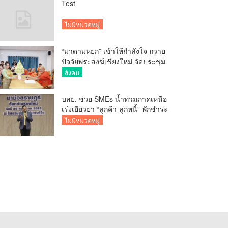
Test
ไม่มีหมวดหมู่
“มาดามหยก” เข้าให้กำลังใจ ถวาย
ปัจจัยพระสงฆ์เชียงใหม่ จัดประชุม
ทำบัญชีรายรับรายจ่ายของวัด กว่า
สังคม
300 รูป ที่วัดสวนดอก
บสย. ช่วย SMEs น้ำท่วมภาคเหนือ
เร่งเยียวยา “ลูกค้า-ลูกหนี้” พักชำระ
ค่าธรรมเนียม-ค่างวด
ไม่มีหมวดหมู่