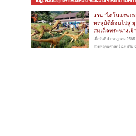
tag: สวนพฤกษศาสตร์สมเด็จพระนางเจ้าสิริกิติ์ องค์ก
งาน “ไดโนแรพเตอร
ทะลุมิติย้อนไปสู่
สมเด็จพระนางเจ้า
เมื่อวันที่ 4 กรกฎาคม 256
สวนพฤกษศาสตร์ อ.แม่ริม จ.เ