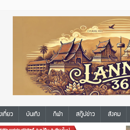
งเที่ยว
บันเทิง
กีฬา
สกู๊ปข่าว
สังคม