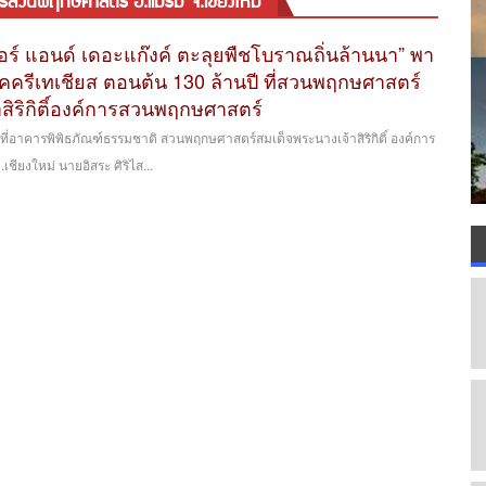
ารสวนพฤกษศาสตร์ อ.แม่ริม จ.เชียงใหม่
์ แอนด์ เดอะแก๊งค์ ตะลุยพืชโบราณถิ่นล้านนา” พา
 ยุคครีเทเชียส ตอนต้น 130 ล้านปี ที่สวนพฤกษศาสตร์
สิริกิติ์องค์การสวนพฤกษศาสตร์
5 ที่อาคารพิพิธภัณฑ์ธรรมชาติ สวนพฤกษศาสตร์สมเด็จพระนางเจ้าสิริกิติ์ องค์การ
ชียงใหม่ นายอิสระ ศิริไส...