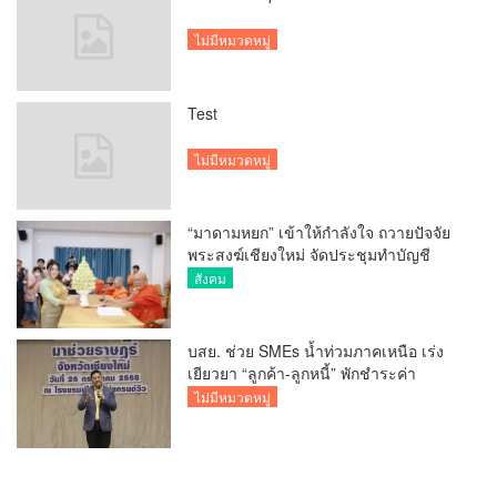
ไม่มีหมวดหมู่
Test
ไม่มีหมวดหมู่
“มาดามหยก” เข้าให้กำลังใจ ถวายปัจจัย
พระสงฆ์เชียงใหม่ จัดประชุมทำบัญชี
รายรับรายจ่ายของวัด กว่า 300 รูป ที่วัด
สังคม
สวนดอก
บสย. ช่วย SMEs น้ำท่วมภาคเหนือ เร่ง
เยียวยา “ลูกค้า-ลูกหนี้” พักชำระค่า
ธรรมเนียม-ค่างวด
ไม่มีหมวดหมู่