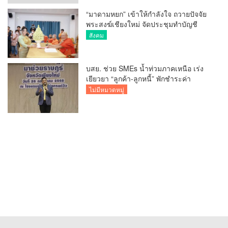
“มาดามหยก” เข้าให้กำลังใจ ถวายปัจจัย
พระสงฆ์เชียงใหม่ จัดประชุมทำบัญชี
รายรับรายจ่ายของวัด กว่า 300 รูป ที่วัด
สังคม
สวนดอก
บสย. ช่วย SMEs น้ำท่วมภาคเหนือ เร่ง
เยียวยา “ลูกค้า-ลูกหนี้” พักชำระค่า
ธรรมเนียม-ค่างวด
ไม่มีหมวดหมู่