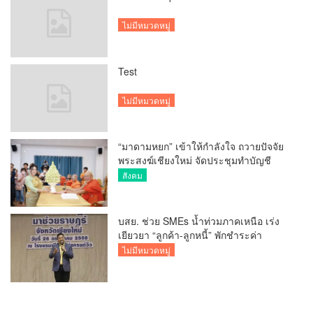
ไม่มีหมวดหมู่
Test
ไม่มีหมวดหมู่
“มาดามหยก” เข้าให้กำลังใจ ถวายปัจจัย
พระสงฆ์เชียงใหม่ จัดประชุมทำบัญชี
รายรับรายจ่ายของวัด กว่า 300 รูป ที่วัด
สังคม
สวนดอก
บสย. ช่วย SMEs น้ำท่วมภาคเหนือ เร่ง
เยียวยา “ลูกค้า-ลูกหนี้” พักชำระค่า
ธรรมเนียม-ค่างวด
ไม่มีหมวดหมู่