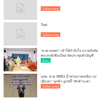
ไม่มีหมวดหมู่
Test
ไม่มีหมวดหมู่
“มาดามหยก” เข้าให้กำลังใจ ถวายปัจจัย
พระสงฆ์เชียงใหม่ จัดประชุมทำบัญชี
รายรับรายจ่ายของวัด กว่า 300 รูป ที่วัด
สังคม
สวนดอก
บสย. ช่วย SMEs น้ำท่วมภาคเหนือ เร่ง
เยียวยา “ลูกค้า-ลูกหนี้” พักชำระค่า
ธรรมเนียม-ค่างวด
ไม่มีหมวดหมู่