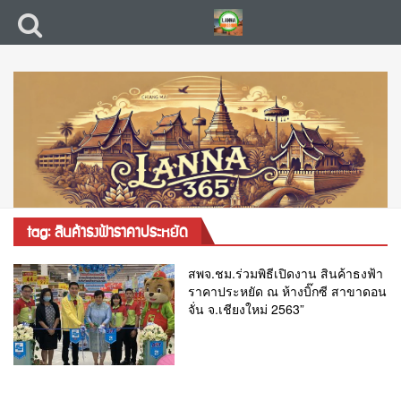
tag: สินค้าธงฟ้าราคาประหยัด
สพจ.ชม.ร่วมพิธีเปิดงาน สินค้าธงฟ้า
ราคาประหยัด ณ ห้างบิ๊กซี สาขาดอน
จั่น จ.เชียงใหม่ 2563”