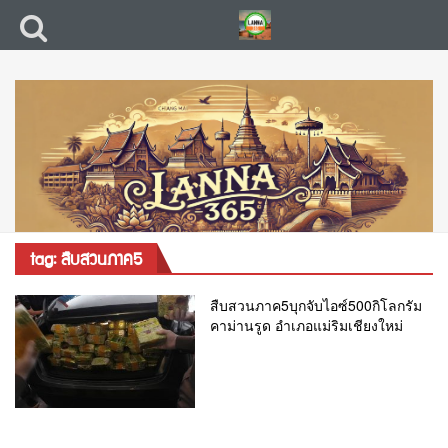
tag: สืบสวนภาค5
สืบสวนภาค5บุกจับไอซ์500กิโลกรัม
คาม่านรูด อำเภอแม่ริมเชียงใหม่