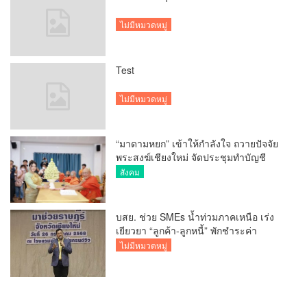
ไม่มีหมวดหมู่
Test
ไม่มีหมวดหมู่
“มาดามหยก” เข้าให้กำลังใจ ถวายปัจจัย
พระสงฆ์เชียงใหม่ จัดประชุมทำบัญชี
รายรับรายจ่ายของวัด กว่า 300 รูป ที่วัด
สังคม
สวนดอก
บสย. ช่วย SMEs น้ำท่วมภาคเหนือ เร่ง
เยียวยา “ลูกค้า-ลูกหนี้” พักชำระค่า
ธรรมเนียม-ค่างวด
ไม่มีหมวดหมู่