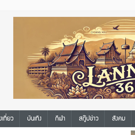
งเที่ยว
บันเทิง
กีฬา
สกู๊ปข่าว
สังคม