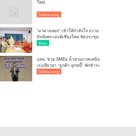
Test
ไม่มีหมวดหมู่
“มาดามหยก” เข้าให้กำลังใจ ถวาย
ปัจจัยพระสงฆ์เชียงใหม่ จัดประชุม
ทำบัญชีรายรับรายจ่ายของวัด กว่า
สังคม
300 รูป ที่วัดสวนดอก
บสย. ช่วย SMEs น้ำท่วมภาคเหนือ
เร่งเยียวยา “ลูกค้า-ลูกหนี้” พักชำระ
ค่าธรรมเนียม-ค่างวด
ไม่มีหมวดหมู่