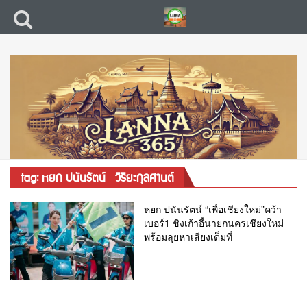
tag: หยก ปนันรัตน์ วิริยะกุลศานต์
หยก ปนันรัตน์ “เพื่อเชียงใหม่”คว้า
เบอร์1 ชิงเก้าอี้นายกนครเชียงใหม่
พร้อมลุยหาเสียงเต็มที่