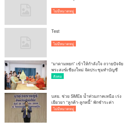
ไม่มีหมวดหมู่
Test
ไม่มีหมวดหมู่
“มาดามหยก” เข้าให้กำลังใจ ถวายปัจจัย
พระสงฆ์เชียงใหม่ จัดประชุมทำบัญชี
รายรับรายจ่ายของวัด กว่า 300 รูป ที่วัด
สังคม
สวนดอก
บสย. ช่วย SMEs น้ำท่วมภาคเหนือ เร่ง
เยียวยา “ลูกค้า-ลูกหนี้” พักชำระค่า
ธรรมเนียม-ค่างวด
ไม่มีหมวดหมู่