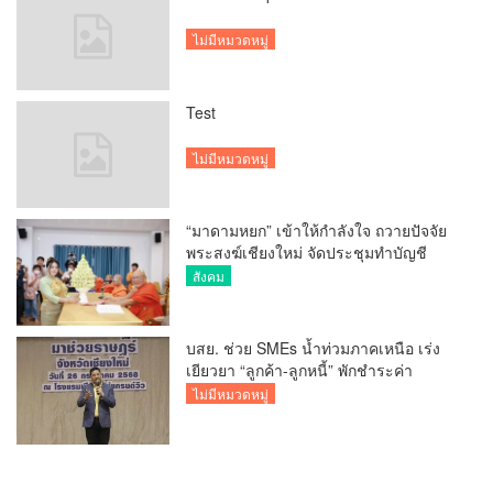
ไม่มีหมวดหมู่
Test
ไม่มีหมวดหมู่
“มาดามหยก” เข้าให้กำลังใจ ถวายปัจจัย
พระสงฆ์เชียงใหม่ จัดประชุมทำบัญชี
รายรับรายจ่ายของวัด กว่า 300 รูป ที่วัด
สังคม
สวนดอก
บสย. ช่วย SMEs น้ำท่วมภาคเหนือ เร่ง
เยียวยา “ลูกค้า-ลูกหนี้” พักชำระค่า
ธรรมเนียม-ค่างวด
ไม่มีหมวดหมู่