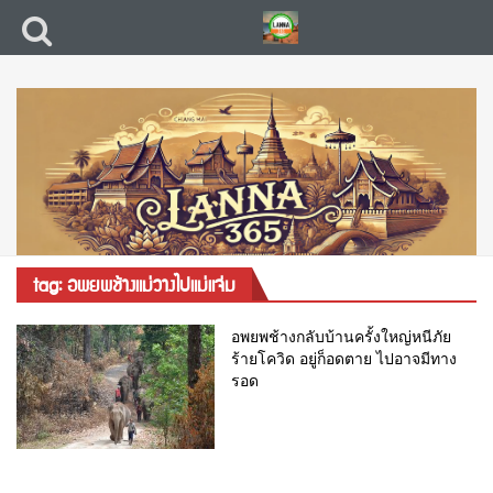
tag: อพยพช้างแม่วางไปแม่แจ่ม
อพยพช้างกลับบ้านครั้งใหญ่หนีภัย
ร้ายโควิด อยู่ก็อดตาย ไปอาจมีทาง
รอด