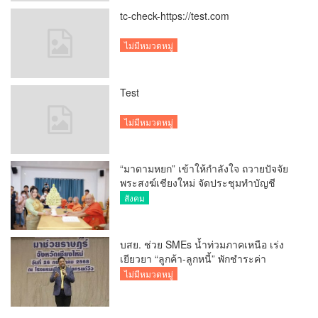
tc-check-https://test.com
ไม่มีหมวดหมู่
Test
ไม่มีหมวดหมู่
“มาดามหยก” เข้าให้กำลังใจ ถวายปัจจัย
พระสงฆ์เชียงใหม่ จัดประชุมทำบัญชี
รายรับรายจ่ายของวัด กว่า 300 รูป ที่วัด
สังคม
สวนดอก
บสย. ช่วย SMEs น้ำท่วมภาคเหนือ เร่ง
เยียวยา “ลูกค้า-ลูกหนี้” พักชำระค่า
ธรรมเนียม-ค่างวด
ไม่มีหมวดหมู่