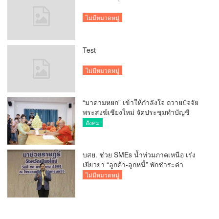
ไม่มีหมวดหมู่
Test
ไม่มีหมวดหมู่
“มาดามหยก” เข้าให้กำลังใจ ถวายปัจจัย
พระสงฆ์เชียงใหม่ จัดประชุมทำบัญชี
รายรับรายจ่ายของวัด กว่า 300 รูป ที่วัด
สังคม
สวนดอก
บสย. ช่วย SMEs น้ำท่วมภาคเหนือ เร่ง
เยียวยา “ลูกค้า-ลูกหนี้” พักชำระค่า
ธรรมเนียม-ค่างวด
ไม่มีหมวดหมู่