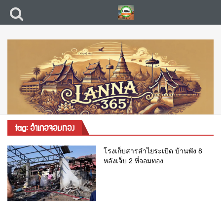
tag: อำเภอจอมทอง
โรงเก็บสารลำไยระเบิด บ้านพัง 8
หลังเจ็บ 2 ที่จอมทอง