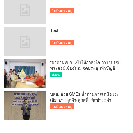
ไม่มีหมวดหมู่
Test
ไม่มีหมวดหมู่
“มาดามหยก” เข้าให้กำลังใจ ถวายปัจจัย
พระสงฆ์เชียงใหม่ จัดประชุมทำบัญชี
รายรับรายจ่ายของวัด กว่า 300 รูป ที่วัด
สังคม
สวนดอก
บสย. ช่วย SMEs น้ำท่วมภาคเหนือ เร่ง
เยียวยา “ลูกค้า-ลูกหนี้” พักชำระค่า
ธรรมเนียม-ค่างวด
ไม่มีหมวดหมู่