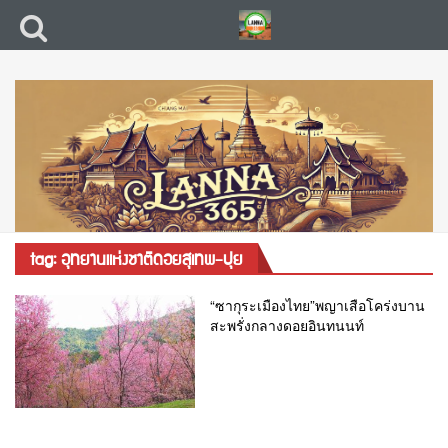
tag: อุทยานแห่งชาติดอยสุเทพ-ปุย
“ซากุระเมืองไทย”พญาเสือโคร่งบาน
สะพรั่งกลางดอยอินทนนท์