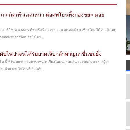
 แถว-มัดเท้าแน่นหนา ห่อศพโยนทิ้งกองขยะ ดอย
8 ก.ค. 62 พ.ต.ต.ธนกร คำวะรัตน์ สว.สอบสวน สภ.สะเมิง จ.เชียงใหม่ ได้รับแจ้งเหตุ
ห่อผ้าพลาสติกขาวยังไม่ท...
ข้าดับไฟป่าจนได้รับบาดเจ็บกล้าหาญน่าชื่นชมยิ่ง
8 มี.ค.นี้ ที่โรงพยาบาลมหาราชนครเชียงใหม่นายคมสัน สุวรรณอัมพา รองผู้ว่า
มด้วย นายไพรินทร์ ลิ่มเจริ...