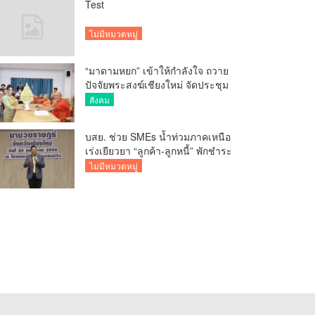
Test
ไม่มีหมวดหมู่
“มาดามหยก” เข้าให้กำลังใจ ถวาย
ปัจจัยพระสงฆ์เชียงใหม่ จัดประชุม
ทำบัญชีรายรับรายจ่ายของวัด กว่า
สังคม
300 รูป ที่วัดสวนดอก
บสย. ช่วย SMEs น้ำท่วมภาคเหนือ
เร่งเยียวยา “ลูกค้า-ลูกหนี้” พักชำระ
ค่าธรรมเนียม-ค่างวด
ไม่มีหมวดหมู่