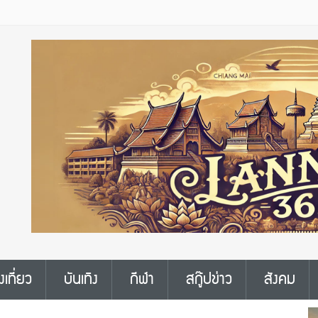
งเที่ยว
บันเทิง
กีฬา
สกู๊ปข่าว
สังคม