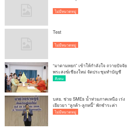
ไม่มีหมวดหมู่
Test
ไม่มีหมวดหมู่
“มาดามหยก” เข้าให้กำลังใจ ถวายปัจจัย
พระสงฆ์เชียงใหม่ จัดประชุมทำบัญชี
รายรับรายจ่ายของวัด กว่า 300 รูป ที่วัด
สังคม
สวนดอก
บสย. ช่วย SMEs น้ำท่วมภาคเหนือ เร่ง
เยียวยา “ลูกค้า-ลูกหนี้” พักชำระค่า
ธรรมเนียม-ค่างวด
ไม่มีหมวดหมู่