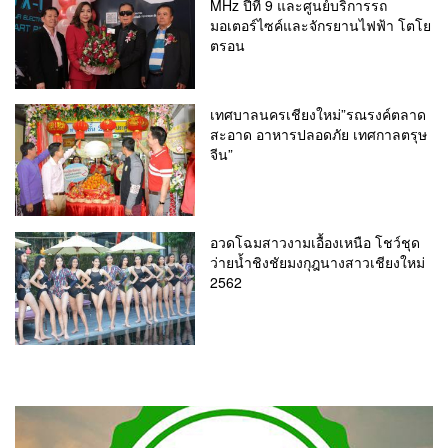
MHz ปีที่ 9 และศูนย์บริการรถ
มอเตอร์ไซค์และจักรยานไฟฟ้า โตโย
ตรอน
เทศบาลนครเชียงใหม่”รณรงค์ตลาด
สะอาด อาหารปลอดภัย เทศกาลตรุษ
จีน”
อวดโฉมสาวงามเอื้องเหนือ โชว์ชุด
ว่ายน้ำชิงชัยมงกุฎนางสาวเชียงใหม่
2562