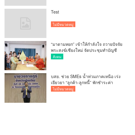
Test
ไม่มีหมวดหมู่
“มาดามหยก” เข้าให้กำลังใจ ถวายปัจจัย
พระสงฆ์เชียงใหม่ จัดประชุมทำบัญชี
รายรับรายจ่ายของวัด กว่า 300 รูป ที่วัด
สังคม
สวนดอก
บสย. ช่วย SMEs น้ำท่วมภาคเหนือ เร่ง
เยียวยา “ลูกค้า-ลูกหนี้” พักชำระค่า
ธรรมเนียม-ค่างวด
ไม่มีหมวดหมู่