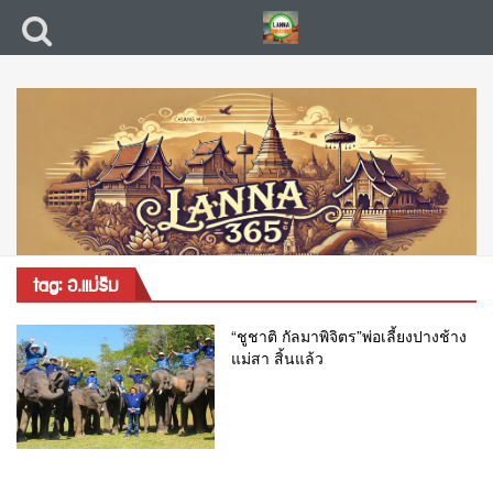
tag: อ.แม่ริม
“ชูชาติ กัลมาพิจิตร”พ่อเลี้ยงปางช้าง
แม่สา สิ้นแล้ว