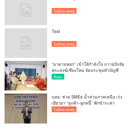
ไม่มีหมวดหมู่
Test
ไม่มีหมวดหมู่
“มาดามหยก” เข้าให้กำลังใจ ถวายปัจจัย
พระสงฆ์เชียงใหม่ จัดประชุมทำบัญชี
รายรับรายจ่ายของวัด กว่า 300 รูป ที่วัด
สังคม
สวนดอก
บสย. ช่วย SMEs น้ำท่วมภาคเหนือ เร่ง
เยียวยา “ลูกค้า-ลูกหนี้” พักชำระค่า
ธรรมเนียม-ค่างวด
ไม่มีหมวดหมู่