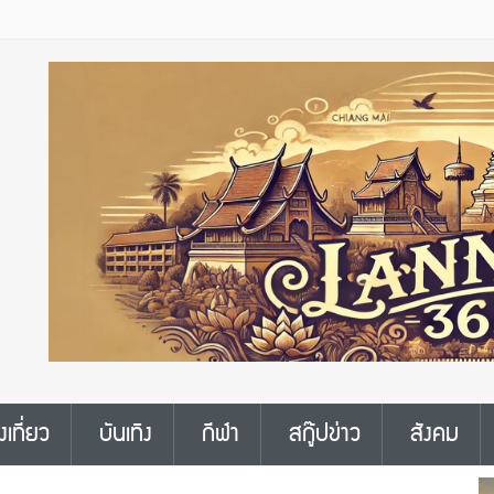
งเที่ยว
บันเทิง
กีฬา
สกู๊ปข่าว
สังคม