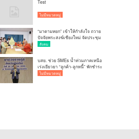
Test
ไม่มีหมวดหมู่
“มาดามหยก” เข้าให้กำลังใจ ถวาย
ปัจจัยพระสงฆ์เชียงใหม่ จัดประชุม
ทำบัญชีรายรับรายจ่ายของวัด กว่า
สังคม
300 รูป ที่วัดสวนดอก
บสย. ช่วย SMEs น้ำท่วมภาคเหนือ
เร่งเยียวยา “ลูกค้า-ลูกหนี้” พักชำระ
ค่าธรรมเนียม-ค่างวด
ไม่มีหมวดหมู่