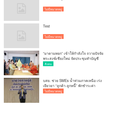
ไม่มีหมวดหมู่
Test
ไม่มีหมวดหมู่
“มาดามหยก” เข้าให้กำลังใจ ถวายปัจจัย
พระสงฆ์เชียงใหม่ จัดประชุมทำบัญชี
รายรับรายจ่ายของวัด กว่า 300 รูป ที่วัด
สังคม
สวนดอก
บสย. ช่วย SMEs น้ำท่วมภาคเหนือ เร่ง
เยียวยา “ลูกค้า-ลูกหนี้” พักชำระค่า
ธรรมเนียม-ค่างวด
ไม่มีหมวดหมู่