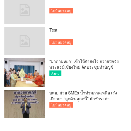
ไม่มีหมวดหมู่
Test
ไม่มีหมวดหมู่
“มาดามหยก” เข้าให้กำลังใจ ถวายปัจจัย
พระสงฆ์เชียงใหม่ จัดประชุมทำบัญชี
รายรับรายจ่ายของวัด กว่า 300 รูป ที่วัด
สังคม
สวนดอก
บสย. ช่วย SMEs น้ำท่วมภาคเหนือ เร่ง
เยียวยา “ลูกค้า-ลูกหนี้” พักชำระค่า
ธรรมเนียม-ค่างวด
ไม่มีหมวดหมู่