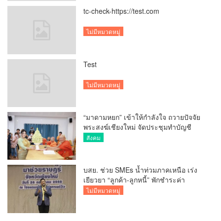
tc-check-https://test.com
ไม่มีหมวดหมู่
Test
ไม่มีหมวดหมู่
“มาดามหยก” เข้าให้กำลังใจ ถวายปัจจัย
พระสงฆ์เชียงใหม่ จัดประชุมทำบัญชี
รายรับรายจ่ายของวัด กว่า 300 รูป ที่วัด
สังคม
สวนดอก
บสย. ช่วย SMEs น้ำท่วมภาคเหนือ เร่ง
เยียวยา “ลูกค้า-ลูกหนี้” พักชำระค่า
ธรรมเนียม-ค่างวด
ไม่มีหมวดหมู่