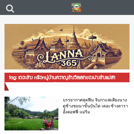
tag: เดอะช้าง หรือหมู่บ้านควาญช้างวิลเลทของปางช้างแม่สา
ต.แม่แรม อ.แม่ริม จ.เชียงใหม่
บรรยากาศสุดฟีน จิบกาแฟเคียงนาง
ดูช้างชมนาขั้นบันได เดอะช้างดารา
อั้งคอฟฟี่ แม่ริม