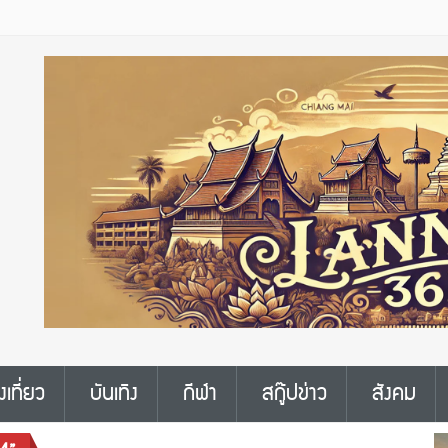
งเที่ยว
บันเทิง
กีฬา
สกู๊ปข่าว
สังคม