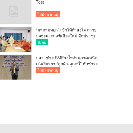
Test
ไม่มีหมวดหมู่
“มาดามหยก” เข้าให้กำลังใจ ถวาย
ปัจจัยพระสงฆ์เชียงใหม่ จัดประชุม
ทำบัญชีรายรับรายจ่ายของวัด กว่า
สังคม
300 รูป ที่วัดสวนดอก
บสย. ช่วย SMEs น้ำท่วมภาคเหนือ
เร่งเยียวยา “ลูกค้า-ลูกหนี้” พักชำระ
ค่าธรรมเนียม-ค่างวด
ไม่มีหมวดหมู่