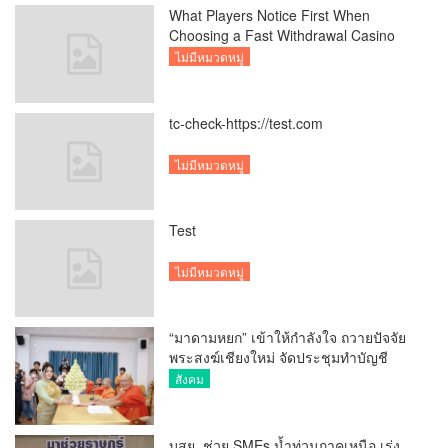
What Players Notice First When
Choosing a Fast Withdrawal Casino
UK
ไม่มีหมวดหมู่
tc-check-https://test.com
ไม่มีหมวดหมู่
Test
ไม่มีหมวดหมู่
“มาดามหยก” เข้าให้กำลังใจ ถวายปัจจัย
พระสงฆ์เชียงใหม่ จัดประชุมทำบัญชี
รายรับรายจ่ายของวัด กว่า 300 รูป ที่วัด
สังคม
สวนดอก
บสย. ช่วย SMEs น้ำท่วมภาคเหนือ เร่ง