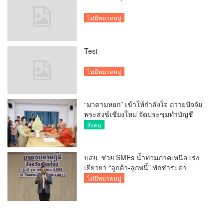
ไม่มีหมวดหมู่
Test
ไม่มีหมวดหมู่
“มาดามหยก” เข้าให้กำลังใจ ถวายปัจจัย
พระสงฆ์เชียงใหม่ จัดประชุมทำบัญชี
รายรับรายจ่ายของวัด กว่า 300 รูป ที่วัด
สังคม
สวนดอก
บสย. ช่วย SMEs น้ำท่วมภาคเหนือ เร่ง
เยียวยา “ลูกค้า-ลูกหนี้” พักชำระค่า
ธรรมเนียม-ค่างวด
ไม่มีหมวดหมู่