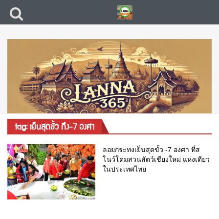
tag: เย็นสุดขั้ว ถึง-7 องศา
ลอยกระทงเย็นสุดขั้ว -7 องศา ที่ส
โนว์โดมสวนสัตว์เชียงใหม่ แห่งเดียว
ในประเทศไทย