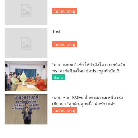
ไม่มีหมวดหมู่
Test
ไม่มีหมวดหมู่
“มาดามหยก” เข้าให้กำลังใจ ถวายปัจจัย
พระสงฆ์เชียงใหม่ จัดประชุมทำบัญชี
รายรับรายจ่ายของวัด กว่า 300 รูป ที่วัด
สังคม
สวนดอก
บสย. ช่วย SMEs น้ำท่วมภาคเหนือ เร่ง
เยียวยา “ลูกค้า-ลูกหนี้” พักชำระค่า
ธรรมเนียม-ค่างวด
ไม่มีหมวดหมู่