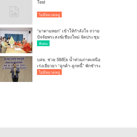
Test
ไม่มีหมวดหมู่
“มาดามหยก” เข้าให้กำลังใจ ถวาย
ปัจจัยพระสงฆ์เชียงใหม่ จัดประชุม
ทำบัญชีรายรับรายจ่ายของวัด กว่า
สังคม
300 รูป ที่วัดสวนดอก
บสย. ช่วย SMEs น้ำท่วมภาคเหนือ
เร่งเยียวยา “ลูกค้า-ลูกหนี้” พักชำระ
ค่าธรรมเนียม-ค่างวด
ไม่มีหมวดหมู่