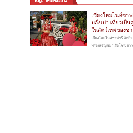
tag: “เสือโคร่งขาว”
เชียงใหม่ไนท์ซาฟา
บอั่งเปา เที่ยวเป็
ในสัตว์เทพของช
เชียงใหม่ไนท์ซาฟารี จัดกิจ
พร้อมเชิญชม “เสือโคร่งขาว