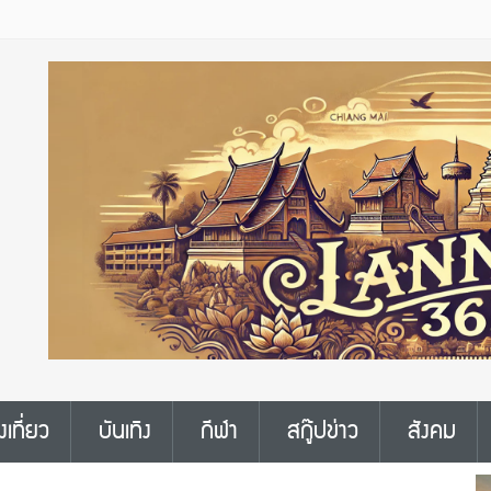
งเที่ยว
บันเทิง
กีฬา
สกู๊ปข่าว
สังคม