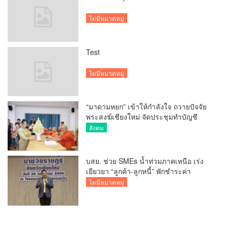
ไม่มีหมวดหมู่
Test
ไม่มีหมวดหมู่
“มาดามหยก” เข้าให้กำลังใจ ถวายปัจจัย
พระสงฆ์เชียงใหม่ จัดประชุมทำบัญชี
รายรับรายจ่ายของวัด กว่า 300 รูป ที่วัด
สังคม
สวนดอก
บสย. ช่วย SMEs น้ำท่วมภาคเหนือ เร่ง
เยียวยา “ลูกค้า-ลูกหนี้” พักชำระค่า
ธรรมเนียม-ค่างวด
ไม่มีหมวดหมู่