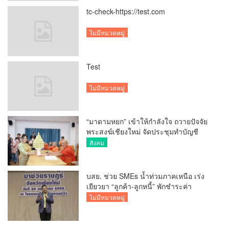
tc-check-https://test.com
ไม่มีหมวดหมู่
Test
ไม่มีหมวดหมู่
“มาดามหยก” เข้าให้กำลังใจ ถวายปัจจัย
พระสงฆ์เชียงใหม่ จัดประชุมทำบัญชี
รายรับรายจ่ายของวัด กว่า 300 รูป ที่วัด
สังคม
สวนดอก
บสย. ช่วย SMEs น้ำท่วมภาคเหนือ เร่ง
เยียวยา “ลูกค้า-ลูกหนี้” พักชำระค่า
ธรรมเนียม-ค่างวด
ไม่มีหมวดหมู่