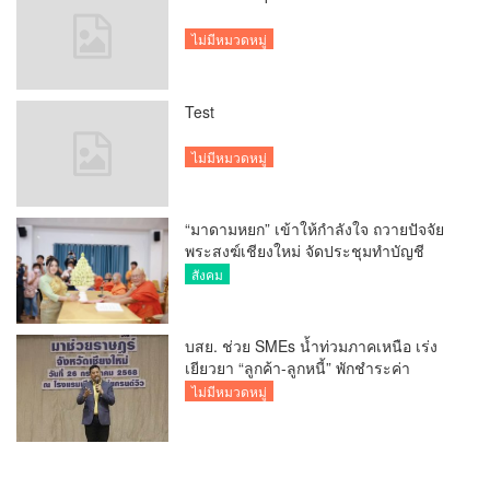
ไม่มีหมวดหมู่
Test
ไม่มีหมวดหมู่
“มาดามหยก” เข้าให้กำลังใจ ถวายปัจจัย
พระสงฆ์เชียงใหม่ จัดประชุมทำบัญชี
รายรับรายจ่ายของวัด กว่า 300 รูป ที่วัด
สังคม
สวนดอก
บสย. ช่วย SMEs น้ำท่วมภาคเหนือ เร่ง
เยียวยา “ลูกค้า-ลูกหนี้” พักชำระค่า
ธรรมเนียม-ค่างวด
ไม่มีหมวดหมู่