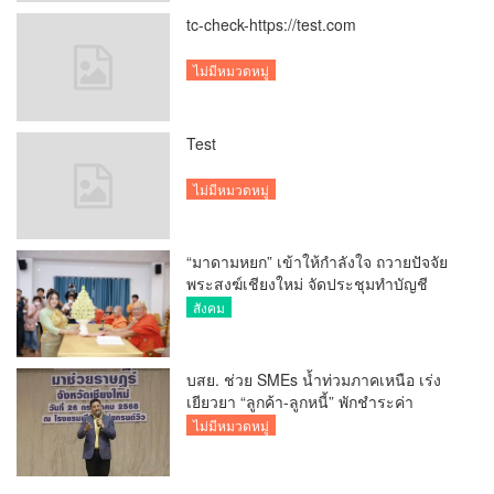
tc-check-https://test.com
ไม่มีหมวดหมู่
Test
ไม่มีหมวดหมู่
“มาดามหยก” เข้าให้กำลังใจ ถวายปัจจัย
พระสงฆ์เชียงใหม่ จัดประชุมทำบัญชี
รายรับรายจ่ายของวัด กว่า 300 รูป ที่วัด
สังคม
สวนดอก
บสย. ช่วย SMEs น้ำท่วมภาคเหนือ เร่ง
เยียวยา “ลูกค้า-ลูกหนี้” พักชำระค่า
ธรรมเนียม-ค่างวด
ไม่มีหมวดหมู่