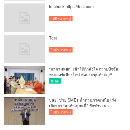
tc-check-https://test.com
ไม่มีหมวดหมู่
Test
ไม่มีหมวดหมู่
“มาดามหยก” เข้าให้กำลังใจ ถวายปัจจัย
พระสงฆ์เชียงใหม่ จัดประชุมทำบัญชี
รายรับรายจ่ายของวัด กว่า 300 รูป ที่วัด
สังคม
สวนดอก
บสย. ช่วย SMEs น้ำท่วมภาคเหนือ เร่ง
เยียวยา “ลูกค้า-ลูกหนี้” พักชำระค่า
ธรรมเนียม-ค่างวด
ไม่มีหมวดหมู่