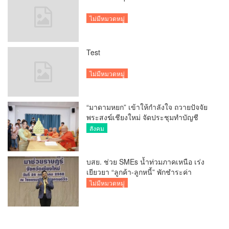
ไม่มีหมวดหมู่
Test
ไม่มีหมวดหมู่
“มาดามหยก” เข้าให้กำลังใจ ถวายปัจจัย
พระสงฆ์เชียงใหม่ จัดประชุมทำบัญชี
รายรับรายจ่ายของวัด กว่า 300 รูป ที่วัด
สังคม
สวนดอก
บสย. ช่วย SMEs น้ำท่วมภาคเหนือ เร่ง
เยียวยา “ลูกค้า-ลูกหนี้” พักชำระค่า
ธรรมเนียม-ค่างวด
ไม่มีหมวดหมู่