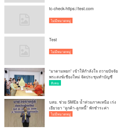
tc-check-https://test.com
ไม่มีหมวดหมู่
Test
ไม่มีหมวดหมู่
“มาดามหยก” เข้าให้กำลังใจ ถวายปัจจัย
พระสงฆ์เชียงใหม่ จัดประชุมทำบัญชี
รายรับรายจ่ายของวัด กว่า 300 รูป ที่วัด
สังคม
สวนดอก
บสย. ช่วย SMEs น้ำท่วมภาคเหนือ เร่ง
เยียวยา “ลูกค้า-ลูกหนี้” พักชำระค่า
ธรรมเนียม-ค่างวด
ไม่มีหมวดหมู่