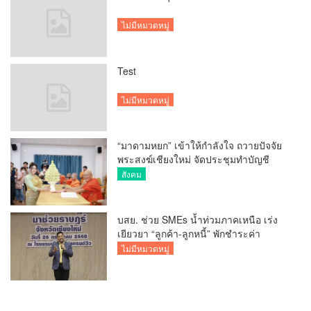
ไม่มีหมวดหมู่
Test
ไม่มีหมวดหมู่
“มาดามหยก” เข้าให้กำลังใจ ถวายปัจจัย
พระสงฆ์เชียงใหม่ จัดประชุมทำบัญชี
รายรับรายจ่ายของวัด กว่า 300 รูป ที่วัด
สังคม
สวนดอก
บสย. ช่วย SMEs น้ำท่วมภาคเหนือ เร่ง
เยียวยา “ลูกค้า-ลูกหนี้” พักชำระค่า
ธรรมเนียม-ค่างวด
ไม่มีหมวดหมู่