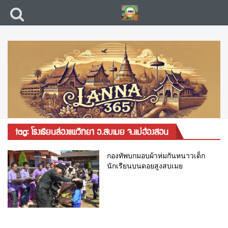
tag: โรงเรียนล่องแพวิทยา อ.สบเมย จ.แม่ฮ่องสอน
กองทัพบกมอบผ้าห่มกันหนาวเด็ก
นักเรียนบนดอยสูงสบเมย