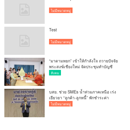
ไม่มีหมวดหมู่
Test
ไม่มีหมวดหมู่
“มาดามหยก” เข้าให้กำลังใจ ถวายปัจจัย
พระสงฆ์เชียงใหม่ จัดประชุมทำบัญชี
รายรับรายจ่ายของวัด กว่า 300 รูป ที่วัด
สังคม
สวนดอก
บสย. ช่วย SMEs น้ำท่วมภาคเหนือ เร่ง
เยียวยา “ลูกค้า-ลูกหนี้” พักชำระค่า
ธรรมเนียม-ค่างวด
ไม่มีหมวดหมู่