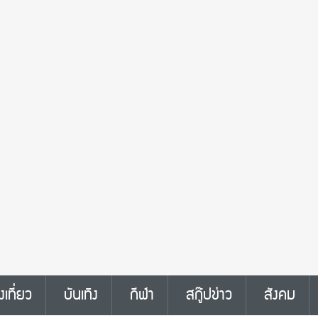
งเที่ยว
บันเทิง
กีฬา
สกู๊ปข่าว
สังคม