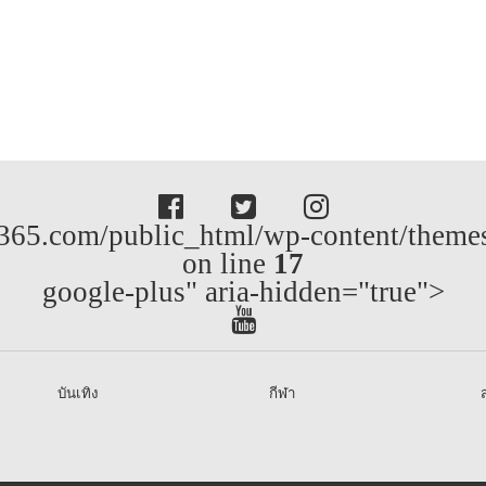
65.com/public_html/wp-content/themes/
on line
17
google-plus" aria-hidden="true">
บันเทิง
กีฬา
ส