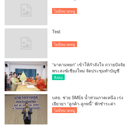
ไม่มีหมวดหมู่
Test
ไม่มีหมวดหมู่
“มาดามหยก” เข้าให้กำลังใจ ถวายปัจจัย
พระสงฆ์เชียงใหม่ จัดประชุมทำบัญชี
รายรับรายจ่ายของวัด กว่า 300 รูป ที่วัด
สังคม
สวนดอก
บสย. ช่วย SMEs น้ำท่วมภาคเหนือ เร่ง
เยียวยา “ลูกค้า-ลูกหนี้” พักชำระค่า
ธรรมเนียม-ค่างวด
ไม่มีหมวดหมู่