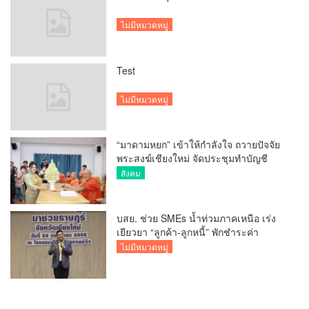
ไม่มีหมวดหมู่
Test
ไม่มีหมวดหมู่
“มาดามหยก” เข้าให้กำลังใจ ถวายปัจจัย
พระสงฆ์เชียงใหม่ จัดประชุมทำบัญชี
รายรับรายจ่ายของวัด กว่า 300 รูป ที่วัด
สังคม
สวนดอก
บสย. ช่วย SMEs น้ำท่วมภาคเหนือ เร่ง
เยียวยา “ลูกค้า-ลูกหนี้” พักชำระค่า
ธรรมเนียม-ค่างวด
ไม่มีหมวดหมู่