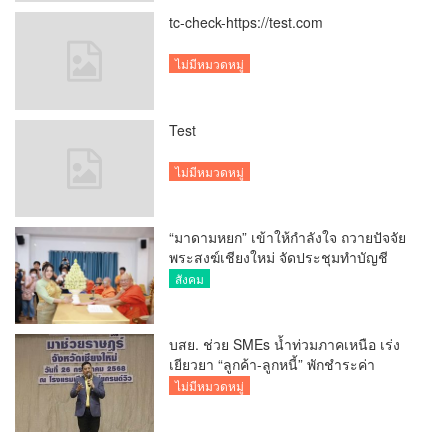
tc-check-https://test.com
ไม่มีหมวดหมู่
Test
ไม่มีหมวดหมู่
“มาดามหยก” เข้าให้กำลังใจ ถวายปัจจัย
พระสงฆ์เชียงใหม่ จัดประชุมทำบัญชี
รายรับรายจ่ายของวัด กว่า 300 รูป ที่วัด
สังคม
สวนดอก
บสย. ช่วย SMEs น้ำท่วมภาคเหนือ เร่ง
เยียวยา “ลูกค้า-ลูกหนี้” พักชำระค่า
ธรรมเนียม-ค่างวด
ไม่มีหมวดหมู่