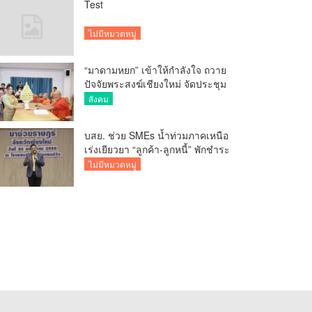
Test
ไม่มีหมวดหมู่
“มาดามหยก” เข้าให้กำลังใจ ถวาย
ปัจจัยพระสงฆ์เชียงใหม่ จัดประชุม
ทำบัญชีรายรับรายจ่ายของวัด กว่า
สังคม
300 รูป ที่วัดสวนดอก
บสย. ช่วย SMEs น้ำท่วมภาคเหนือ
เร่งเยียวยา “ลูกค้า-ลูกหนี้” พักชำระ
ค่าธรรมเนียม-ค่างวด
ไม่มีหมวดหมู่