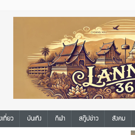
งเที่ยว
บันเทิง
กีฬา
สกู๊ปข่าว
สังคม