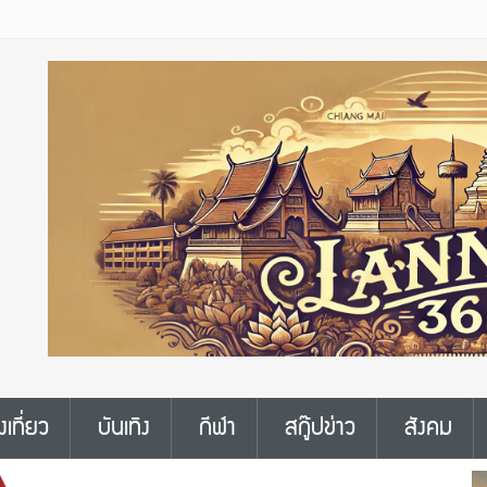
งเที่ยว
บันเทิง
กีฬา
สกู๊ปข่าว
สังคม