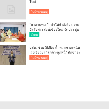
Test
ไม่มีหมวดหมู่
“มาดามหยก” เข้าให้กำลังใจ ถวาย
ปัจจัยพระสงฆ์เชียงใหม่ จัดประชุม
ทำบัญชีรายรับรายจ่ายของวัด กว่า
สังคม
300 รูป ที่วัดสวนดอก
บสย. ช่วย SMEs น้ำท่วมภาคเหนือ
เร่งเยียวยา “ลูกค้า-ลูกหนี้” พักชำระ
ค่าธรรมเนียม-ค่างวด
ไม่มีหมวดหมู่