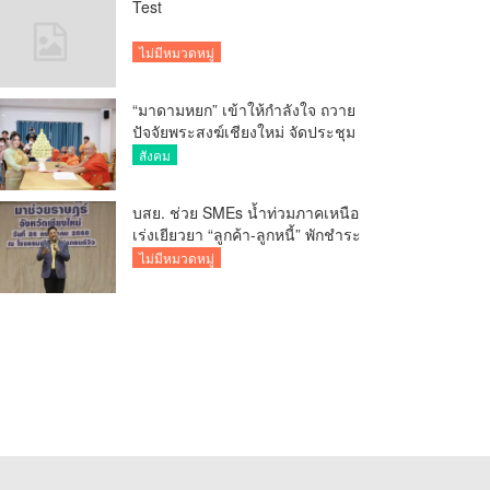
Test
ไม่มีหมวดหมู่
“มาดามหยก” เข้าให้กำลังใจ ถวาย
ปัจจัยพระสงฆ์เชียงใหม่ จัดประชุม
ทำบัญชีรายรับรายจ่ายของวัด กว่า
สังคม
300 รูป ที่วัดสวนดอก
บสย. ช่วย SMEs น้ำท่วมภาคเหนือ
เร่งเยียวยา “ลูกค้า-ลูกหนี้” พักชำระ
ค่าธรรมเนียม-ค่างวด
ไม่มีหมวดหมู่