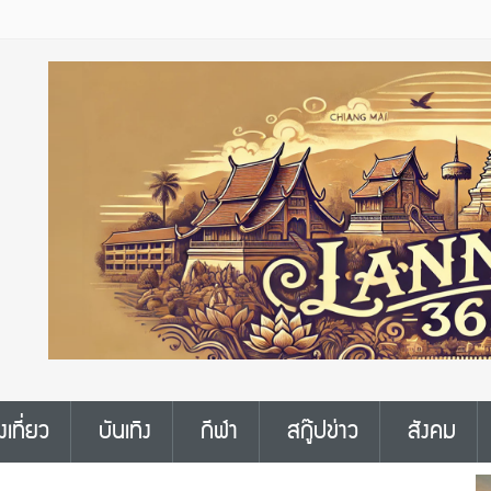
งเที่ยว
บันเทิง
กีฬา
สกู๊ปข่าว
สังคม