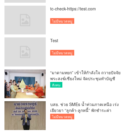
tc-check-https://test.com
ไม่มีหมวดหมู่
Test
ไม่มีหมวดหมู่
“มาดามหยก” เข้าให้กำลังใจ ถวายปัจจัย
พระสงฆ์เชียงใหม่ จัดประชุมทำบัญชี
รายรับรายจ่ายของวัด กว่า 300 รูป ที่วัด
สังคม
สวนดอก
บสย. ช่วย SMEs น้ำท่วมภาคเหนือ เร่ง
เยียวยา “ลูกค้า-ลูกหนี้” พักชำระค่า
ธรรมเนียม-ค่างวด
ไม่มีหมวดหมู่